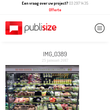
Een vraag over uw project?
03 297 14 35
Offerte
Naviga
IMG_0389
25 januari 2017