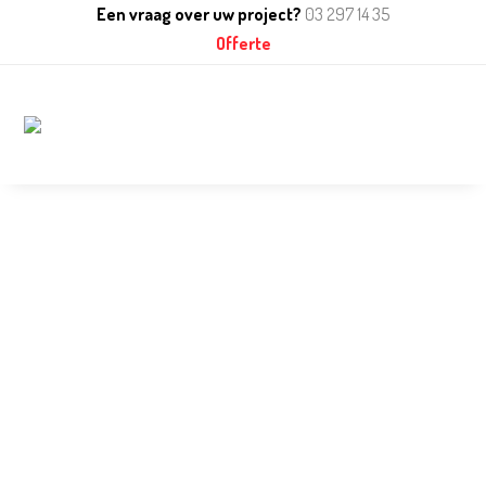
Een vraag over uw project?
03 297 14 35
Offerte
Naviga
BUITENRECLAME
Laat een opmerkelijke
eerste indruk na met
buitenreclame